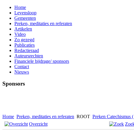
Home
Levensloop
Gemeenten
Preken, meditaties en referaten
Artikelen
Video
Zo gezegd
Publicaties
Redactieraad
Auteursrechten
Financiele bijdrage/ sponsors
Contact
Nieuws
Sponsors
Home
Preken, meditaties en referaten
ROOT
Preken Catechismus ( 
Overzicht
Zoe