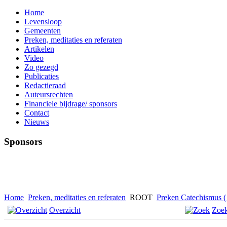
Home
Levensloop
Gemeenten
Preken, meditaties en referaten
Artikelen
Video
Zo gezegd
Publicaties
Redactieraad
Auteursrechten
Financiele bijdrage/ sponsors
Contact
Nieuws
Sponsors
Home
Preken, meditaties en referaten
ROOT
Preken Catechismus ( 
Overzicht
Zoe