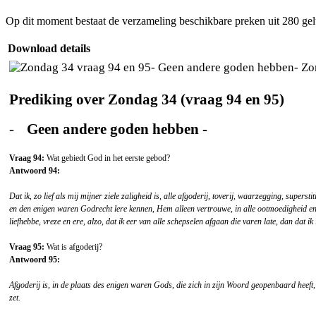
Op dit moment bestaat de verzameling beschikbare preken uit 280 ge
Download details
Zon
Prediking over Zondag 34 (vraag 94 en 95)
-
Geen andere goden hebben -
Vraag 94:
Wat gebiedt God in het eerste gebod?
Antwoord 94:
Dat ik, zo lief als mij mijner ziele zaligheid is, alle afgoderij, toverij, waarzegging, superst
en den enigen waren Godrecht lere kennen, Hem alleen vertrouwe, in alle ootmoedigheid e
liefhebbe, vreze en ere, alzo, dat ik eer van alle schepselen afgaan die varen late, dan dat ik 
Vraag 95:
Wat is afgoderij?
Antwoord 95:
Afgoderij is, in de plaats des enigen waren Gods, die zich in zijn Woord geopenbaard heef
zet.