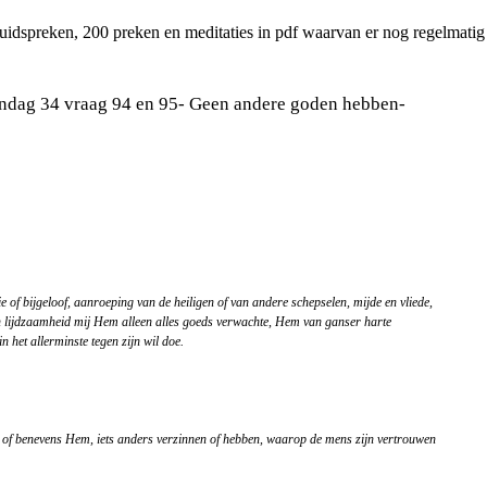
luidspreken, 200 preken en meditaties in pdf waarvan er nog regelmati
dag 34 vraag 94 en 95- Geen andere goden hebben-
itie of bijgeloof, aanroeping van de heiligen of van andere schepselen, mijde en vliede,
n lijdzaamheid mij Hem alleen alles goeds verwachte, Hem van ganser harte
in het allerminste tegen zijn wil doe.
t, of benevens Hem, iets anders verzinnen of hebben, waarop de mens zijn vertrouwen