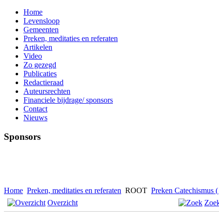
Home
Levensloop
Gemeenten
Preken, meditaties en referaten
Artikelen
Video
Zo gezegd
Publicaties
Redactieraad
Auteursrechten
Financiele bijdrage/ sponsors
Contact
Nieuws
Sponsors
Home
Preken, meditaties en referaten
ROOT
Preken Catechismus ( 
Overzicht
Zoe