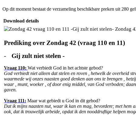
Op dit moment bestaat de verzameling beschikbare preken uit 280 ge
Download details
Zondag 42 
Prediking over Zondag 42 (vraag 110 en 11)
-
Gij zult niet stelen -
Vraag 110:
Wat verbiedt God in het achtste gebod?
God verbiedt niet alleen dat stelen en roven , hetwelk de overheid st
waarmede wij onzes naasten goed denken aan ons te brengen , hetzij m
waar , munt, woeker , of door enig middel, van God verboden; daaren
gaven.
Vraag 111:
Maar wat gebiedt u God in dit gebod?
Dat ik mijns naasten nut, waar ik kan en mag, bevordere; met hem a
ook, dat ik trouwelijk arbeide, opdat ik den nooddruftige helpen mog