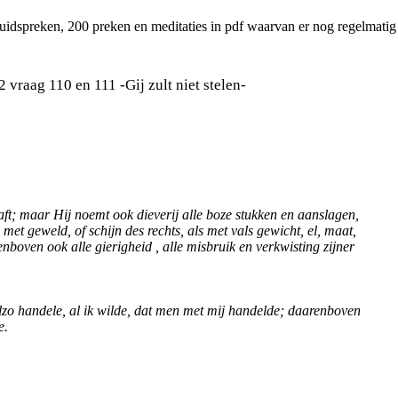
luidspreken, 200 preken en meditaties in pdf waarvan er nog regelmati
vraag 110 en 111 -Gij zult niet stelen-
raft; maar Hij noemt ook dieverij alle boze stukken en aanslagen,
et geweld, of schijn des rechts, als met vals gewicht, el, maat,
boven ook alle gierigheid , alle misbruik en verkwisting zijner
lzo handele, al ik wilde, dat men met mij handelde; daarenboven
e.