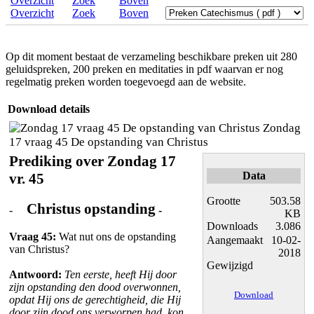
Overzicht
Zoek
Boven
Op dit moment bestaat de verzameling beschikbare preken uit 280
geluidspreken, 200 preken en meditaties in pdf waarvan er nog
regelmatig preken worden toegevoegd aan de website.
Download details
Zondag
17 vraag 45 De opstanding van Christus
Prediking over Zondag 17
Data
vr. 45
Grootte
503.58
Christus opstanding
-
-
KB
Downloads
3.086
Vraag 45:
Wat nut ons de opstanding
Aangemaakt
10-02-
van Christus?
2018
Gewijzigd
Antwoord:
Ten eerste, heeft Hij door
zijn opstanding den dood overwonnen,
Download
opdat Hij ons de gerechtigheid, die Hij
door zijn dood ons verworpen had, kon