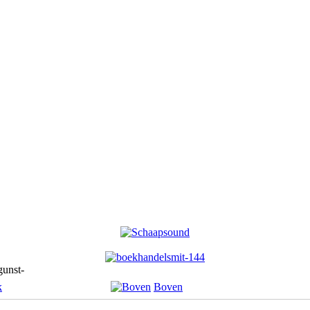
gunst-
k
Boven