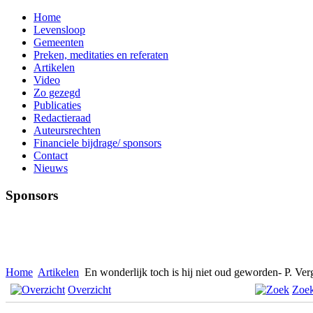
Home
Levensloop
Gemeenten
Preken, meditaties en referaten
Artikelen
Video
Zo gezegd
Publicaties
Redactieraad
Auteursrechten
Financiele bijdrage/ sponsors
Contact
Nieuws
Sponsors
Home
Artikelen
En wonderlijk toch is hij niet oud geworden- P. Ver
Overzicht
Zoe