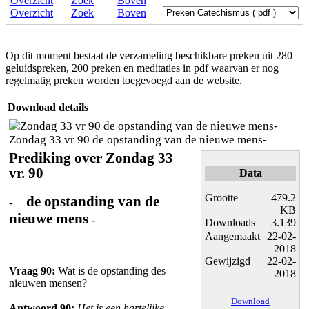
Overzicht
Zoek
Boven
Op dit moment bestaat de verzameling beschikbare preken uit 280
geluidspreken, 200 preken en meditaties in pdf waarvan er nog
regelmatig preken worden toegevoegd aan de website.
Download details
Zondag 33 vr 90 de opstanding van de nieuwe mens-
Prediking over Zondag 33
vr. 90
Data
Grootte
479.2
de opstanding van de
-
KB
nieuwe mens
-
Downloads
3.139
Aangemaakt
22-02-
2018
Gewijzigd
22-02-
Vraag 90:
Wat is de opstanding des
2018
nieuwen mensen?
Download
Antwoord 90:
Het is een hartelijke