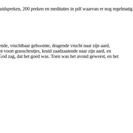
luidspreken, 200 preken en meditaties in pdf waarvan er nog regelmati
ende, vruchtbaar geboomte, dragende vrucht naar zijn aard,
t voort grasscheutjes, kruid zaadzaaiende naar zijn aard, en
God zag, dat het goed was. Toen was het avond geweest, en het