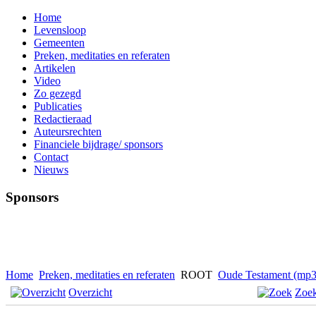
Home
Levensloop
Gemeenten
Preken, meditaties en referaten
Artikelen
Video
Zo gezegd
Publicaties
Redactieraad
Auteursrechten
Financiele bijdrage/ sponsors
Contact
Nieuws
Sponsors
Home
Preken, meditaties en referaten
ROOT
Oude Testament (mp3
Overzicht
Zoe